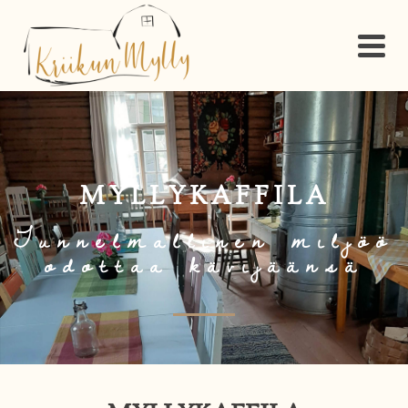
MYLLYKAFFILA
Tunnelmallinen miljöö
odottaa kävijäänsä