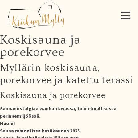
Koskisauna ja
porekorvee
Myllärin koskisauna,
porekorvee ja katettu terassi
Koskisauna ja porekorvee
Saunanostalgiaa wanhahtavassa, tunnelmallisessa
perinnemiljöössä.
Huom!
Sauna remontissa kesäkauden 2025.