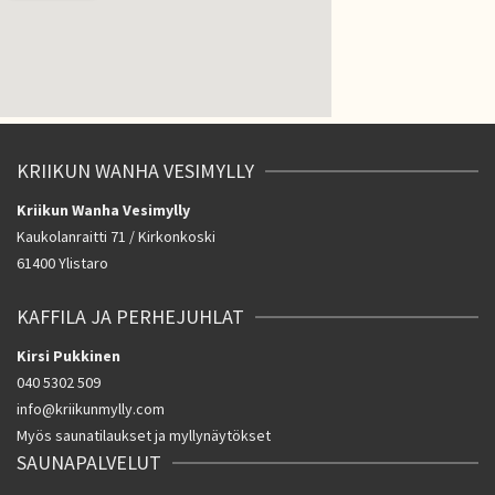
KRIIKUN WANHA VESIMYLLY
Kriikun Wanha Vesimylly
Kaukolanraitti 71 / Kirkonkoski
61400 Ylistaro
KAFFILA JA PERHEJUHLAT
Kirsi Pukkinen
040 5302 509
info@kriikunmylly.com
Myös saunatilaukset ja myllynäytökset
SAUNAPALVELUT