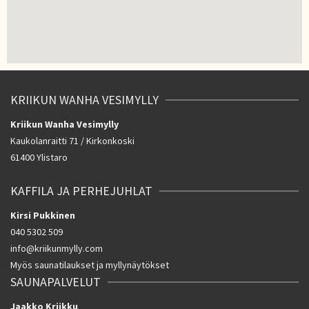
KRIIKUN WANHA VESIMYLLY
Kriikun Wanha Vesimylly
Kaukolanraitti 71 / Kirkonkoski
61400 Ylistaro
KAFFILA JA PERHEJUHLAT
Kirsi Pukkinen
040 5302 509
info@kriikunmylly.com
Myös saunatilaukset ja myllynäytökset
SAUNAPALVELUT
Jaakko Kriikku