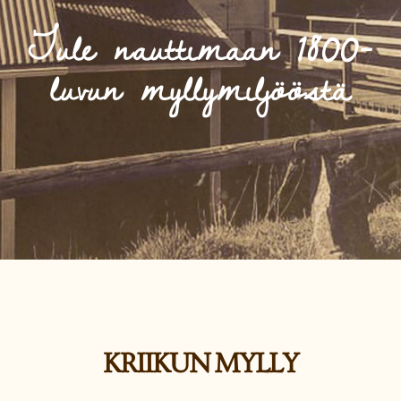
Tule nauttimaan 1800-
luvun myllymiljööstä
KRIIKUN MYLLY