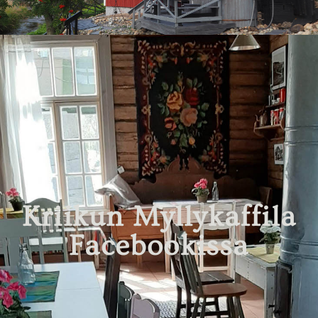
Kriikun Myllykaffila
Facebookissa