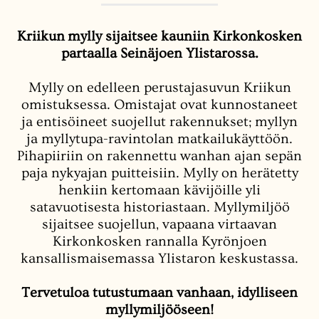
Kriikun mylly sijaitsee kauniin Kirkonkosken
partaalla Seinäjoen Ylistarossa.
Mylly on edelleen perustajasuvun Kriikun
omistuksessa. Omistajat ovat kunnostaneet
ja entisöineet suojellut rakennukset; myllyn
ja myllytupa-ravintolan matkailukäyttöön.
Pihapiiriin on rakennettu wanhan ajan sepän
paja nykyajan puitteisiin. Mylly on herätetty
henkiin kertomaan kävijöille yli
satavuotisesta historiastaan. Myllymiljöö
sijaitsee suojellun, vapaana virtaavan
Kirkonkosken rannalla Kyrönjoen
kansallismaisemassa Ylistaron keskustassa.
Tervetuloa tutustumaan vanhaan, idylliseen
myllymiljööseen!